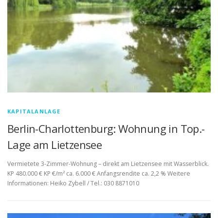
KAPITALANLAGE
Berlin-Charlottenburg: Wohnung in Top.-
Lage am Lietzensee
Vermietete 3-Zimmer-Wohnung – direkt am Lietzensee mit Wasserblick.
KP 480.000 € KP €/m² ca. 6.000 € Anfangsrendite ca. 2,2 % Weitere
Informationen: Heiko Zybell / Tel.: 030 8871010