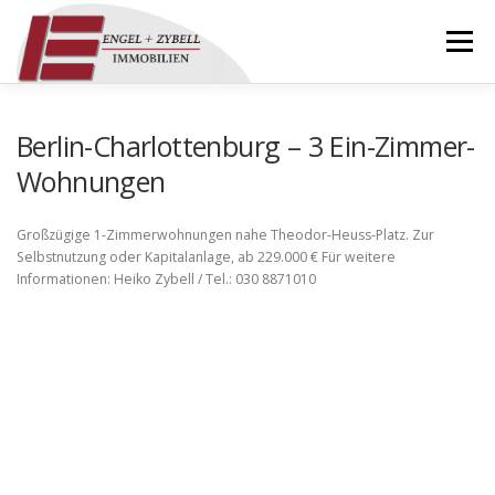
Zum
Inhalt
Menü
springen
HOME
ÜBER UNS
IMMOBILIEN
Berlin-Charlottenburg – 3 Ein-Zimmer-
Wohnungen
REFERENZEN
KONTAKT
DOWNLOADS
Großzügige 1-Zimmerwohnungen nahe Theodor-Heuss-Platz. Zur
Selbstnutzung oder Kapitalanlage, ab 229.000 € Für weitere
Informationen: Heiko Zybell / Tel.: 030 8871010
IMPRESSUM