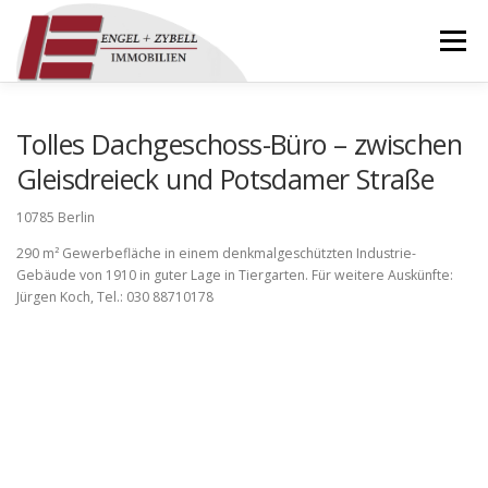
Zum
Inhalt
Menü
springen
HOME
ÜBER UNS
IMMOBILIEN
Tolles Dachgeschoss-Büro – zwischen
Gleisdreieck und Potsdamer Straße
REFERENZEN
KONTAKT
DOWNLOADS
10785 Berlin
290 m² Gewerbefläche in einem denkmalgeschützten Industrie-
Gebäude von 1910 in guter Lage in Tiergarten. Für weitere Auskünfte:
IMPRESSUM
Jürgen Koch, Tel.: 030 88710178