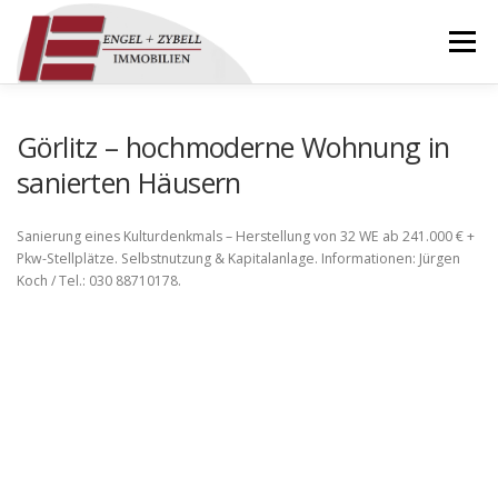
Zum
Inhalt
Menü
springen
HOME
ÜBER UNS
IMMOBILIEN
Görlitz – hochmoderne Wohnung in
sanierten Häusern
REFERENZEN
KONTAKT
DOWNLOADS
Sanierung eines Kulturdenkmals – Herstellung von 32 WE ab 241.000 € +
Pkw-Stellplätze. Selbstnutzung & Kapitalanlage. Informationen: Jürgen
Koch / Tel.: 030 88710178.
IMPRESSUM