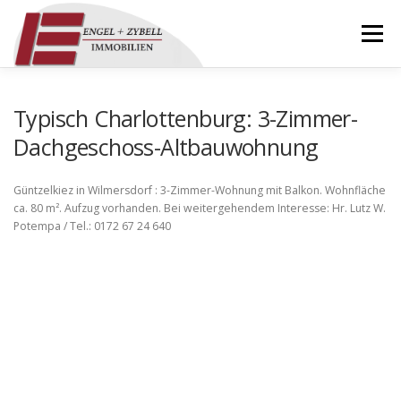
Zum
Inhalt
Menü
springen
HOME
ÜBER UNS
IMMOBILIEN
Typisch Charlottenburg: 3-Zimmer-
Dachgeschoss-Altbauwohnung
REFERENZEN
KONTAKT
DOWNLOADS
Güntzelkiez in Wilmersdorf : 3-Zimmer-Wohnung mit Balkon. Wohnfläche
ca. 80 m². Aufzug vorhanden. Bei weitergehendem Interesse: Hr. Lutz W.
Potempa / Tel.: 0172 67 24 640
IMPRESSUM